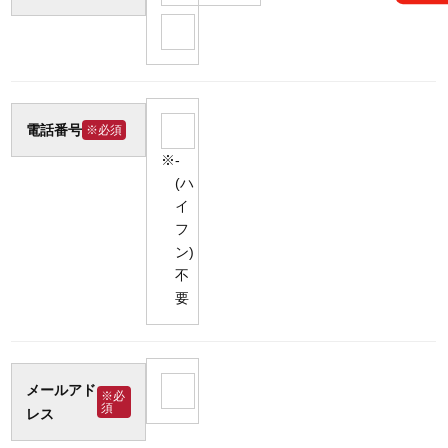
電話番号
※必須
-
(ハ
イ
フ
ン)
不
要
メールアド
※必
須
レス