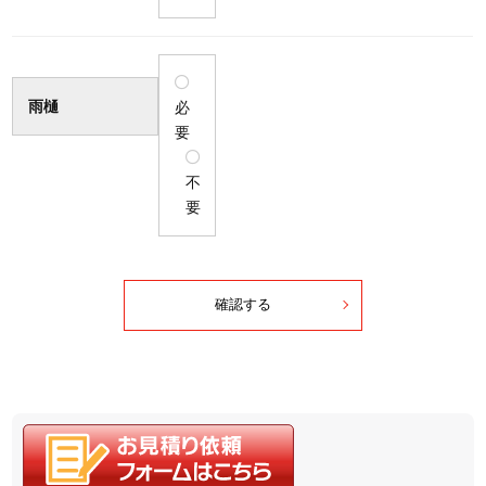
雨樋
必
要
不
要
確認する