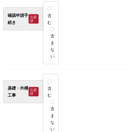
確認申請手
含
※必
須
む
続き
含
ま
な
い
基礎・外構
含
※必
須
む
工事
含
ま
な
い