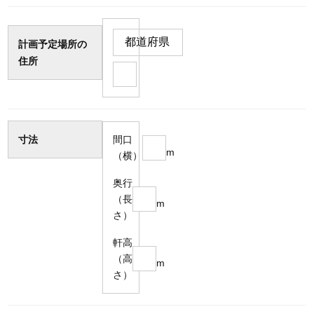
計画予定場所の
住所
寸法
間口
m
（横）
奥行
（長
m
さ）
軒高
（高
m
さ）