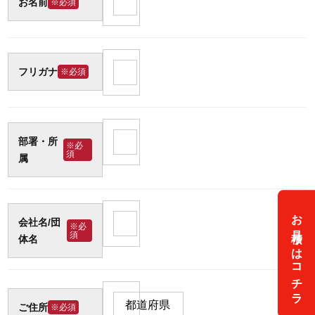
お名前
※必須
フリガナ
※必須
部署・所
※必
須
属
お見積りはコチラ
会社名/団
※必
須
体名
ご住所
※必須