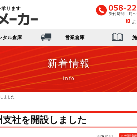
を承ります
よ
ンタル倉庫
営業倉庫
施
新着情報
しました
州支社を開設しました
九州新着
2026.06.01