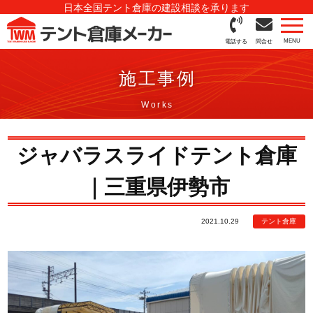
日本全国テント倉庫の建設相談を承ります
電話する
問合せ
施工事例
ジャバラスライドテント倉庫
｜三重県伊勢市
2021.10.29
テント倉庫