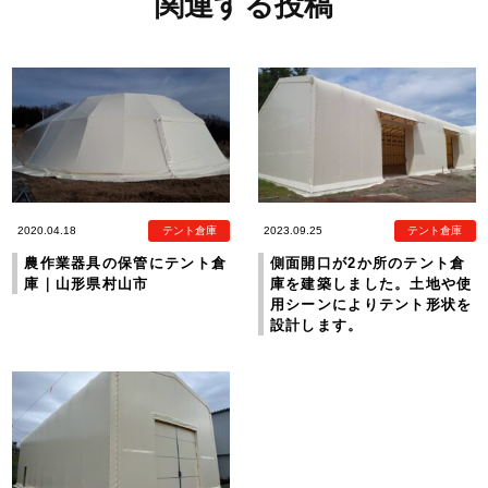
関連する投稿
2020.04.18
テント倉庫
2023.09.25
テント倉庫
農作業器具の保管にテント倉
側面開口が2か所のテント倉
庫｜山形県村山市
庫を建築しました。土地や使
用シーンによりテント形状を
設計します。