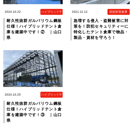
2024.10.22
ハイブリッドテ
2021.11.12
防犯対策倉庫
ント倉庫
耐久性抜群ガルバリウム鋼板
急増する侵入・盗難被害に対
仕様！ハイブリッドテント倉
策を！防犯セキュリティーに
庫を建築中です！② ｜山口
特化したテント倉庫で物品・
県
製品・資材を守ろう！
2024.10.25
ハイブリッドテ
ント倉庫
耐久性抜群ガルバリウム鋼板
仕様！ハイブリッドテント倉
庫を建築中です！③ ｜山口
県