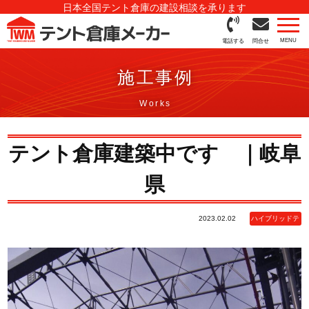
日本全国テント倉庫の建設相談を承ります
電話する
問合せ
施工事例
テント倉庫建築中です ｜岐阜
県
2023.02.02
ハイブリッドテ
ント倉庫