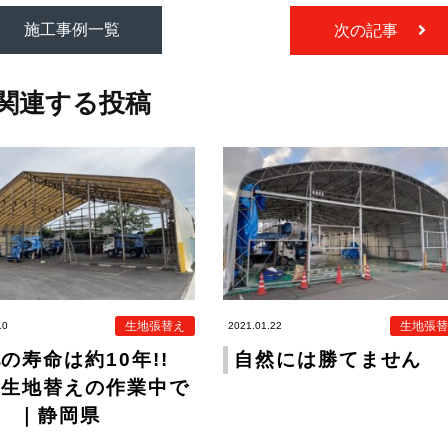
施工事例一覧
次の記事
関連する投稿
生地張替え
生地張替
10
2021.01.22
の寿命は約10年!!
自然には勝てません
在生地替えの作業中で
! ｜静岡県