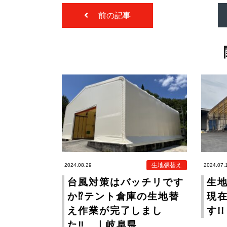
前の記事
生地張替え
2024.08.29
2024.07.
台風対策はバッチリです
生地
か⁉テント倉庫の生地替
現
え作業が完了しまし
す!
た‼ ｜岐阜県