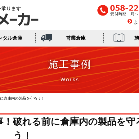
を承ります
よ
ンタル倉庫
営業倉庫
施
施工事例
に倉庫内の製品を守ろう！
事！破れる前に倉庫内の製品を守
う！