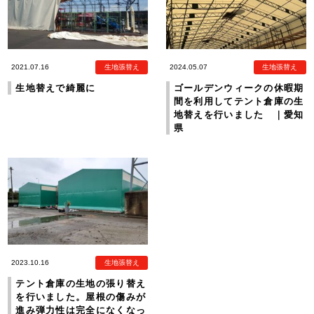
2021.07.16
生地張替え
2024.05.07
生地張替え
生地替えで綺麗に
ゴールデンウィークの休暇期
間を利用してテント倉庫の生
地替えを行いました ｜愛知
県
2023.10.16
生地張替え
テント倉庫の生地の張り替え
を行いました。屋根の傷みが
進み弾力性は完全になくなっ