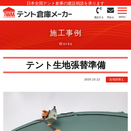
日本全国テント倉庫の建設相談を承ります
電話する
問合せ
施工事例
テント生地張替準備
2020.10.12
生地張替え