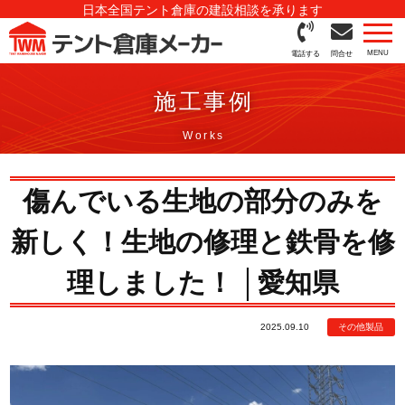
日本全国テント倉庫の建設相談を承ります
電話する
問合せ
施工事例
傷んでいる生地の部分のみを
新しく！生地の修理と鉄骨を修
理しました！ │愛知県
2025.09.10
その他製品