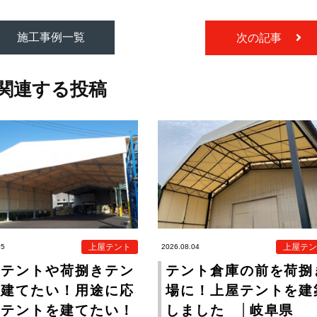
施工事例一覧
次の記事
関連する投稿
上屋テント
上屋テン
05
2026.08.04
屋テントや荷捌きテン
テント倉庫の前を荷捌
を建てたい！用途に応
場に！上屋テントを建
たテントを建てたい！
しました │岐阜県