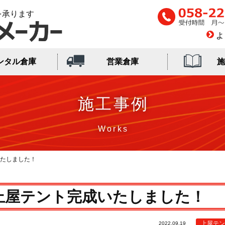
を承ります
よ
ンタル倉庫
営業倉庫
施
施工事例
たしました！
上屋テント完成いたしました！
上屋テン
2022.09.19