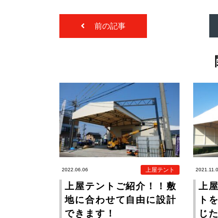
前の記事
上屋テント
2022.06.06
2021.11.
上屋テントご紹介！！敷
上
地に合わせて自由に設計
ト
できます！
じ