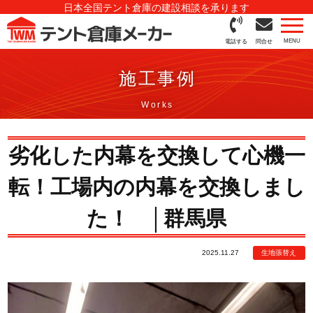
日本全国テント倉庫の建設相談を承ります
電話する
問合せ
施工事例
劣化した内幕を交換して心機一
転！工場内の内幕を交換しまし
た！ │群馬県
2025.11.27
生地張替え