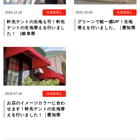
2024.12.19
生地張替え
2025.10.03
生地張替え
軒先テントの生地も可！軒先
グリーンで統一感UP！生地
テントの生地替えを行いまし
替えを行いました。 │愛知県
た！ |岐阜県
2025.07.18
生地張替え
お店のイメージカラーに合わ
せます！幹先テントの生地替
えを行いました！ │愛知県