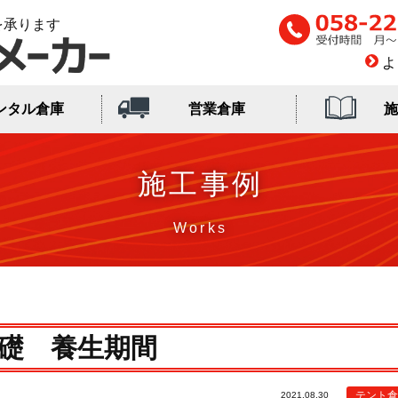
を承ります
よ
ンタル倉庫
営業倉庫
施
施工事例
礎 養生期間
テント倉
2021.08.30