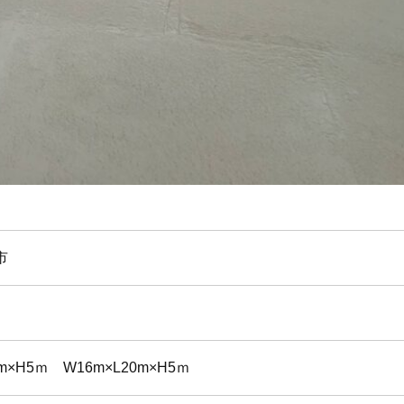
市
0m×H5ｍ W16m×L20m×H5ｍ