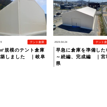
テント倉庫
テント倉
15
2023.04.24
0㎡規模のテント倉庫
早急に倉庫を準備した
建築しました ｜岐阜
～続編、完成編 ｜宮
県