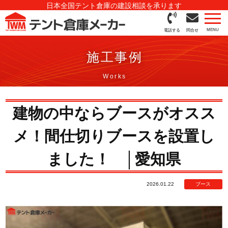
日本全国テント倉庫の建設相談を承ります
電話する
問合せ
施工事例
建物の中ならブースがオスス
メ！間仕切りブースを設置し
ました！ │愛知県
2026.01.22
ブース