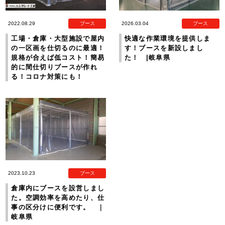
2022.08.29
ブース
2026.03.04
ブース
工場・倉庫・大型施設で屋内
快適な作業環境を提供しま
の一区画を仕切るのに最適！
す！ブースを新設しまし
規格が合えば低コスト！簡易
た！ |岐阜県
的に間仕切りブースが作れ
る！コロナ対策にも！
2023.10.23
ブース
倉庫内にブースを設営しまし
た。空調効率を高めたり、仕
事の区分けに便利です。 ｜
岐阜県