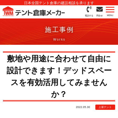
日本全国テント倉庫の建設相談を承ります
電話する
問合せ
施工事例
敷地や用途に合わせて自由に
設計できます！デッドスペー
スを有効活用してみません
か？
2022.05.30
上屋テント