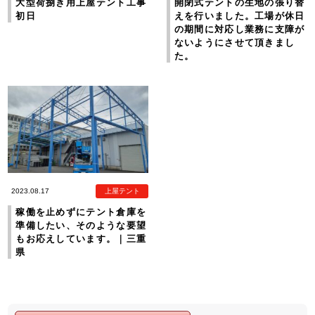
大型荷捌き用上屋テント工事
開閉式テントの生地の張り替
初日
えを行いました。工場が休日
の期間に対応し業務に支障が
ないようにさせて頂きまし
た。
2023.08.17
上屋テント
稼働を止めずにテント倉庫を
準備したい、そのような要望
もお応えしています。｜三重
県