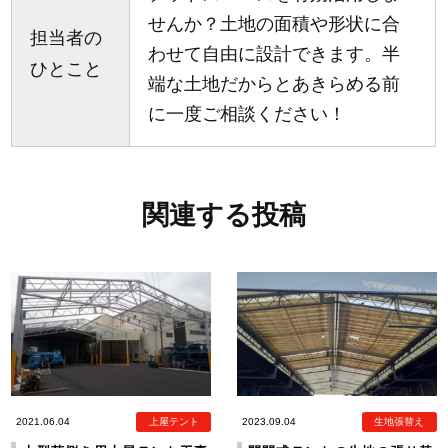
せんか？土地の面積や形状に合
担当者の
わせて自由に設計できます。半
ひとこと
端な土地だからとあきらめる前
に一度ご相談ください！
関連する投稿
2021.06.04
上屋テント
2023.09.04
生地張替え