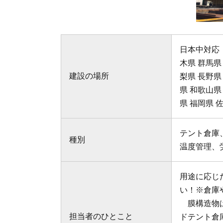
日本中対応！
木県 群馬県
建設の場所
梨県 長野県
県 和歌山県
県 福岡県 
テント倉庫
種別
温度管理、
用途に応じ
い！※倉庫
膜構造物は
担当者のひとこと
ドテント倉庫