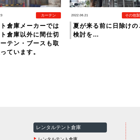
カーテン
その他製
23
2022.06.21
ント倉庫メーカーでは
夏が来る前に日除けの
ント倉庫以外に間仕切
検討を…
カーテン・ブースも取
扱っています。
レンタルテント倉庫
レンタルテント倉庫