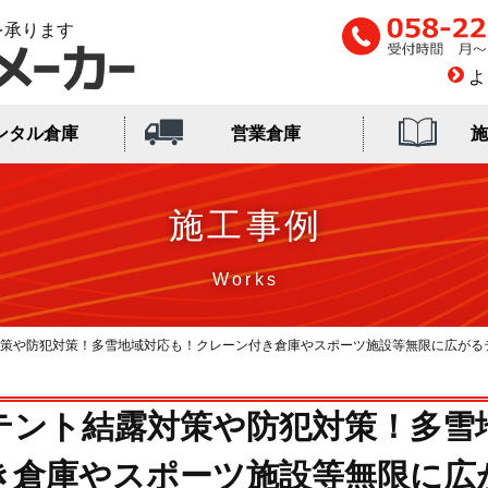
を承ります
よ
ンタル倉庫
営業倉庫
施
施工事例
策や防犯対策！多雪地域対応も！クレーン付き倉庫やスポーツ施設等無限に広がる
テント結露対策や防犯対策！多雪
き倉庫やスポーツ施設等無限に広