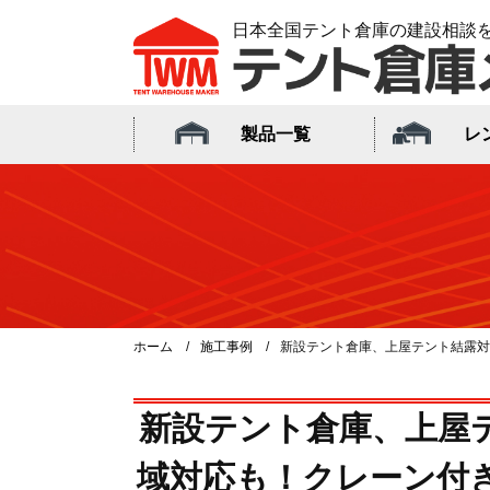
日本全国テント倉庫の建設相談
製品一覧
レ
ホーム
施工事例
新設テント倉庫、上屋テント結露対
新設テント倉庫、上屋
域対応も！クレーン付