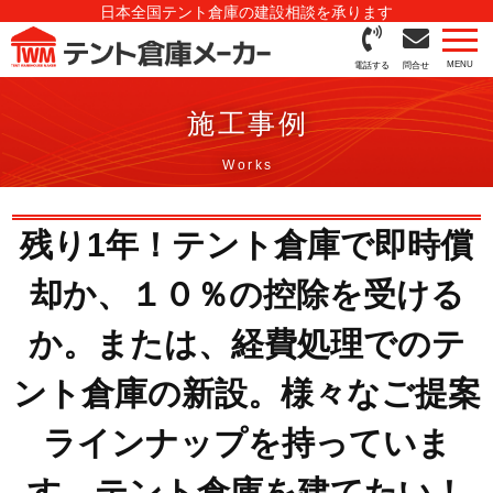
日本全国テント倉庫の建設相談を承ります
電話する
問合せ
施工事例
残り1年！テント倉庫で即時償
却か、１０％の控除を受ける
か。または、経費処理でのテ
ント倉庫の新設。様々なご提案
ラインナップを持っていま
す。テント倉庫を建てたい！