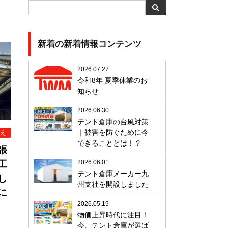
新着の新着情報コンテンツ
2026.07.27
令和8年 夏季休業のお
知らせ
2026.06.30
テント倉庫の台風対策
｜被害を防ぐために今
え
できることとは！？
張
2026.06.01
工
テント倉庫メーカー九
し
州支社を開設しました
に
2026.05.19
物価上昇時代に注目！
今、テント倉庫が選ば