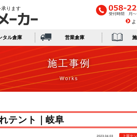
を承ります
よ
ンタル倉庫
営業倉庫
施
施工事例
れテント｜岐阜
上屋テン
2023.04.03