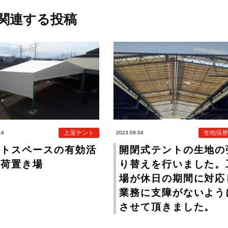
関連する投稿
上屋テント
生地張替
14
2023.09.04
ットスペースの有効活
開閉式テントの生地の
 荷置き場
り替えを行いました。
場が休日の期間に対応
業務に支障がないよう
させて頂きました。