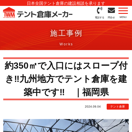
日本全国テント倉庫の建設相談を承ります
電話する
問合せ
施工事例
約350㎡で入口にはスロープ付
き‼九州地方でテント倉庫を建
築中です‼ ｜福岡県
2024.09.04
テント倉庫