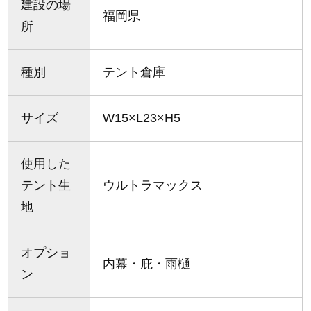
建設の場
福岡県
所
種別
テント倉庫
サイズ
W15×L23×H5
使用した
テント生
ウルトラマックス
地
オプショ
内幕・庇・雨樋
ン