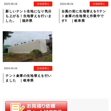
2025.09.19
生地張替え
2024.08.24
生地張替え
新しいテント生地になり気分
台風の前に生地替えを‼テン
も上がる！生地替えを行いま
ト倉庫の生地替え作業中で
した。 │福井県
す‼ ｜岐阜県
2024.04.24
生地張替え
テント倉庫の生地替えを行い
ました ｜岐阜県