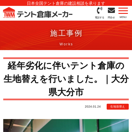
日本全国テント倉庫の建設相談を承ります
電話する
問合せ
施工事例
経年劣化に伴いテント倉庫の
生地替えを行いました。｜大分
県大分市
2024.01.24
生地張替え