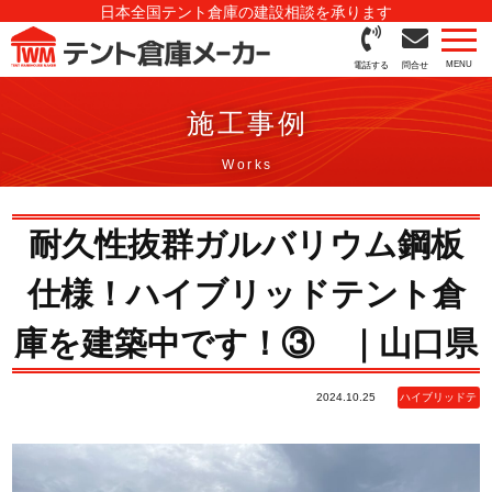
日本全国テント倉庫の建設相談を承ります
電話する
問合せ
施工事例
耐久性抜群ガルバリウム鋼板
仕様！ハイブリッドテント倉
庫を建築中です！③ ｜山口県
2024.10.25
ハイブリッドテ
ント倉庫