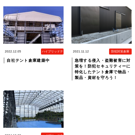
2022.12.05
ハイブリッドテ
2021.11.12
防犯対策倉庫
ント倉庫
自社テント倉庫建築中
急増する侵入・盗難被害に対
策を！防犯セキュリティーに
特化したテント倉庫で物品・
製品・資材を守ろう！