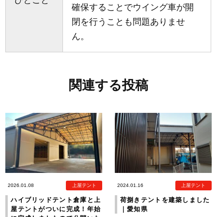
確保することでウイング車が開
閉を行うことも問題ありませ
ん。
関連する投稿
2026.01.08
上屋テント
2024.01.16
上屋テント
ハイブリッドテント倉庫と上
荷捌きテントを建築しました
屋テントがついに完成！年始
｜愛知県