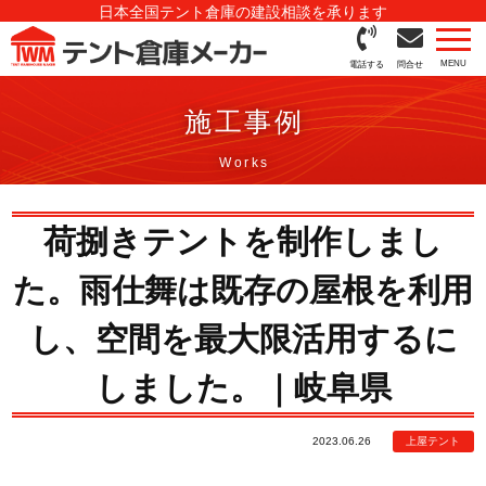
日本全国テント倉庫の建設相談を承ります
電話する
問合せ
施工事例
荷捌きテントを制作しまし
た。雨仕舞は既存の屋根を利用
し、空間を最大限活用するに
しました。｜岐阜県
2023.06.26
上屋テント