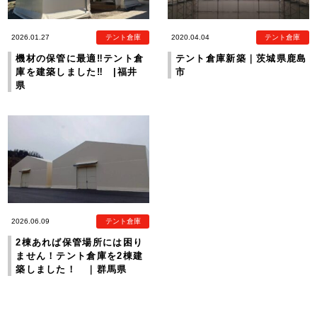
2026.01.27
テント倉庫
2020.04.04
テント倉庫
機材の保管に最適‼テント倉
テント倉庫新築｜茨城県鹿島
庫を建築しました‼ |福井
市
県
2026.06.09
テント倉庫
2棟あれば保管場所には困り
ません！テント倉庫を2棟建
築しました！ ｜群馬県