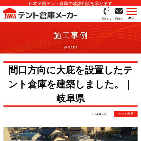
日本全国テント倉庫の建設相談を承ります
電話する
問合せ
施工事例
間口方向に大庇を設置したテ
ント倉庫を建築しました。｜
岐阜県
2024.01.09
テント倉庫